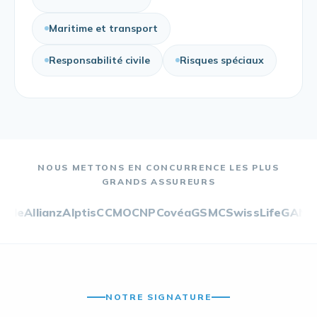
Maritime et transport
Responsabilité civile
Risques spéciaux
NOUS METTONS EN CONCURRENCE LES PLUS
GRANDS ASSUREURS
anz
Alptis
CCMO
CNP
Covéa
GSMC
SwissLife
GAN
AXA
Genera
NOTRE SIGNATURE