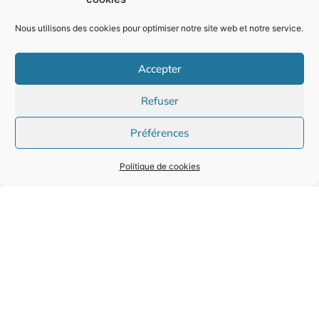
ENGAGÉS LÀ OÙ NOUS VIVONS
Nous utilisons des cookies pour optimiser notre site web et notre service.
Accepter
Refuser
Préférences
2009
15 000
Politique de cookies
année de création du
personnes couvertes en
cabinet
santé, prévoyance et
épargne
18
M€
3,5
M€
de cotisations santé et
de primes IARD gérées en
prévoyance pilotées
dommages et